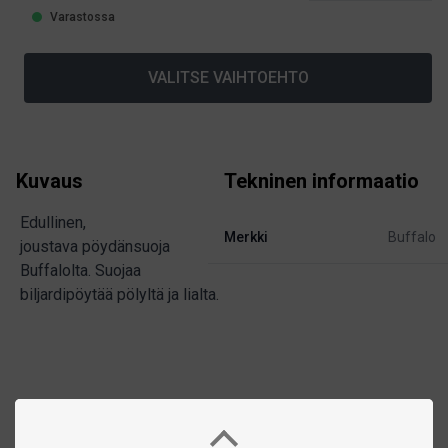
Varastossa
VALITSE VAIHTOEHTO
Kuvaus
Tekninen informaatio
Edullinen,
Merkki
Buffalo
joustava pöydänsuoja
Buffalolta. Suojaa
biljardipöytää pölyltä ja lialta.