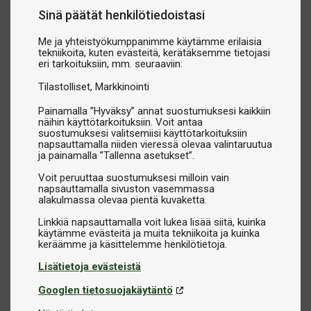
Sinä päätät henkilötiedoistasi
Me ja yhteistyökumppanimme käytämme erilaisia
tekniikoita, kuten evästeitä, kerätäksemme tietojasi
eri tarkoituksiin, mm. seuraaviin:
Tilastolliset
Markkinointi
Painamalla ”Hyväksy” annat suostumuksesi kaikkiin
näihin käyttötarkoituksiin. Voit antaa
suostumuksesi valitsemiisi käyttötarkoituksiin
napsauttamalla niiden vieressä olevaa valintaruutua
ja painamalla ”Tallenna asetukset”.
Voit peruuttaa suostumuksesi milloin vain
napsauttamalla sivuston vasemmassa
alakulmassa olevaa pientä kuvaketta.
Linkkiä napsauttamalla voit lukea lisää siitä, kuinka
käytämme evästeitä ja muita tekniikoita ja kuinka
Lisätietoja evästeistä
Googlen tietosuojakäytäntö