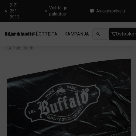
(02)
Vaihto- ja
251
Asiakaspalvelu
palautus
9913
Ostoskor
TUOTTEITA
KAMPANJA
UUTUUDET
OHJ
Koti
/
Biljardi
/
Tarvikkeet biljardipöydälle
/
Pöyden peitteet
/
Buffalo Black