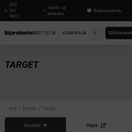
(02)
Vaihto- ja
251
Asiakaspalvelu
palautus
9913
Ostoskor
TUOTTEITA
KAMPANJA
UUTUUDET
OHJ
TARGET
Koti
/
Brands
/
Target
Suodata
Rajaa