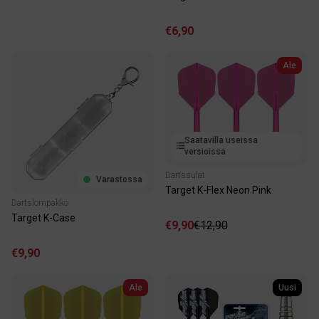
€6,90
Ale
Saatavilla useissa
versioissa
Dartssulat
Varastossa
Target K-Flex Neon Pink
Dartslompakko
Target K-Case
€9,90
€12,90
€9,90
Ale
Uusi