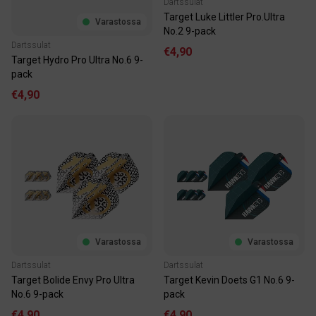
Dartssulat
Target Luke Littler Pro.Ultra
Varastossa
No.2 9-pack
Dartssulat
€4,90
Target Hydro Pro Ultra No.6 9-
pack
€4,90
Varastossa
Varastossa
Dartssulat
Dartssulat
Target Bolide Envy Pro Ultra
Target Kevin Doets G1 No.6 9-
No.6 9-pack
pack
€4,90
€4,90