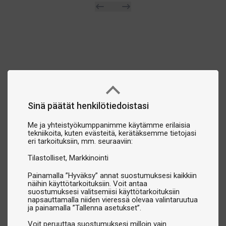
Sinä päätät henkilötiedoistasi
Me ja yhteistyökumppanimme käytämme erilaisia
tekniikoita, kuten evästeitä, kerätäksemme tietojasi
eri tarkoituksiin, mm. seuraaviin:
Tilastolliset
Markkinointi
Painamalla ”Hyväksy” annat suostumuksesi kaikkiin
näihin käyttötarkoituksiin. Voit antaa
suostumuksesi valitsemiisi käyttötarkoituksiin
napsauttamalla niiden vieressä olevaa valintaruutua
ja painamalla ”Tallenna asetukset”.
Voit peruuttaa suostumuksesi milloin vain