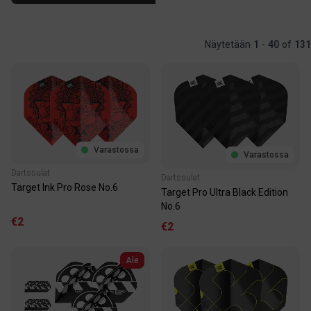
Näytetään
1
-
40
of
131
Varastossa
Varastossa
Dartssulat
Dartssulat
Target Ink Pro Rose No.6
Target Pro Ultra Black Edition
No.6
€2
€2
Ale