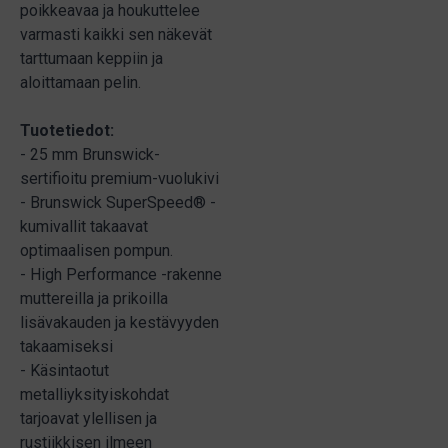
poikkeavaa ja houkuttelee
varmasti kaikki sen näkevät
tarttumaan keppiin ja
aloittamaan pelin.
Tuotetiedot:
- 25 mm Brunswick-
sertifioitu premium-vuolukivi
- Brunswick SuperSpeed® -
kumivallit takaavat
optimaalisen pompun.
- High Performance -rakenne
muttereilla ja prikoilla
lisävakauden ja kestävyyden
takaamiseksi
- Käsintaotut
metalliyksityiskohdat
tarjoavat ylellisen ja
rustiikkisen ilmeen