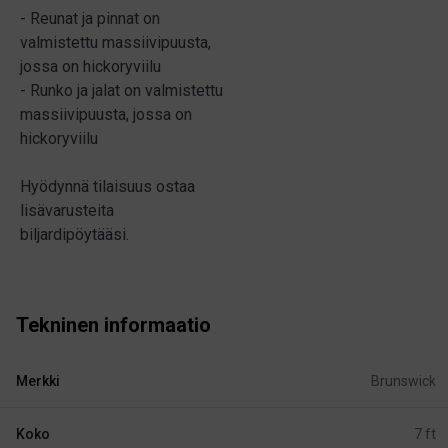
- Reunat ja pinnat on
valmistettu massiivipuusta,
jossa on hickoryviilu
- Runko ja jalat on valmistettu
massiivipuusta, jossa on
hickoryviilu
Hyödynnä tilaisuus ostaa
lisävarusteita
biljardipöytääsi.
Tekninen informaatio
Merkki
Brunswick
Koko
7 ft