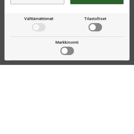
Välttämättömät
Tilastolliset
Markkinointi
Ota yhteyttä
Linnankatu 33
Turku, FI
(02) 251 9913
myynti@biljardihuolto.fi