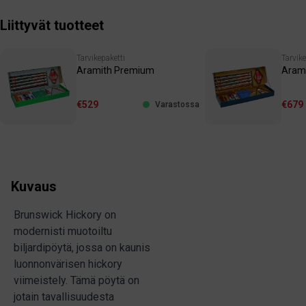
Liittyvät tuotteet
Tarvikepaketti
Tarvike
Aramith Premium
Arami
€529
€679
Varastossa
Kuvaus
Brunswick Hickory on
modernisti muotoiltu
biljardipöytä, jossa on kaunis
luonnonvärisen hickory
viimeistely. Tämä pöytä on
jotain tavallisuudesta