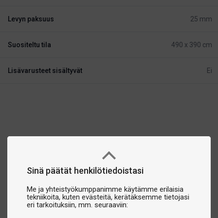
Levyn paksuus
25 mm
Suositeltu tila
490 x 390 cm
Lisävarusteet sisältyvät
Ei
Sinä päätät henkilötiedoistasi
Me ja yhteistyökumppanimme käytämme erilaisia
tekniikoita, kuten evästeitä, kerätäksemme tietojasi
eri tarkoituksiin, mm. seuraaviin: