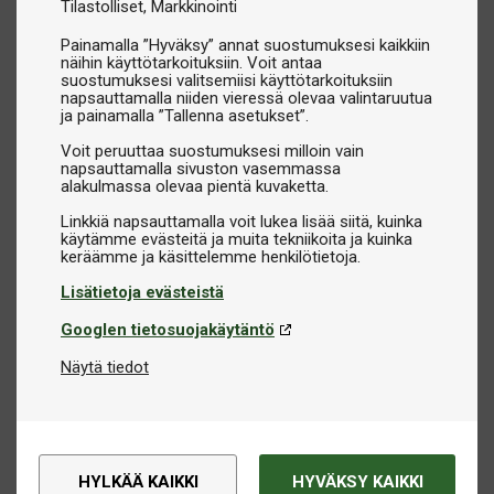
Tilastolliset
Markkinointi
Painamalla ”Hyväksy” annat suostumuksesi kaikkiin
näihin käyttötarkoituksiin. Voit antaa
suostumuksesi valitsemiisi käyttötarkoituksiin
napsauttamalla niiden vieressä olevaa valintaruutua
ja painamalla ”Tallenna asetukset”.
Voit peruuttaa suostumuksesi milloin vain
napsauttamalla sivuston vasemmassa
alakulmassa olevaa pientä kuvaketta.
Linkkiä napsauttamalla voit lukea lisää siitä, kuinka
käytämme evästeitä ja muita tekniikoita ja kuinka
Lisätietoja evästeistä
Googlen tietosuojakäytäntö
Näytä tiedot
HYLKÄÄ KAIKKI
HYVÄKSY KAIKKI