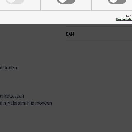
Lisävarusteet sisältyvät
ka haluaa yhdistää pelinautinnon
aisesti kotikäyttöön, kouluihin ja
pow
köä.
Pöytälevyt sis toimitukseen
Cookie Inf
EAN
llorullan
an kattavaan
siin, valaisimiin ja moneen