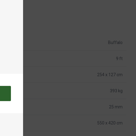
Buffalo
9 ft
254 x 127 cm
393 kg
25 mm
550 x 420 cm