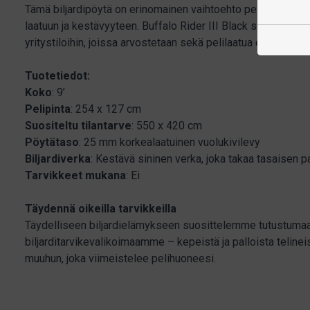
Tämä biljardipöytä on erinomainen vaihtoehto pelaajalle, jo
laatuun ja kestävyyteen. Buffalo Rider III Black sopii erinom
yritystiloihin, joissa arvostetaan sekä pelilaatua että ulkonä
Tuotetiedot:
Koko
: 9’
Pelipinta
: 254 x 127 cm
Suositeltu
tilantarve
: 550 x 420 cm
Pöytätaso
: 25 mm korkealaatuinen vuolukivilevy
Biljardiverka
: Kestävä sininen verka, joka takaa tasaisen pa
Tarvikkeet
mukana
: Ei
Täydennä oikeilla tarvikkeilla
Täydelliseen biljardielämykseen suosittelemme tutustuma
biljarditarvikevalikoimaamme – kepeistä ja palloista telinei
muuhun, joka viimeistelee pelihuoneesi.