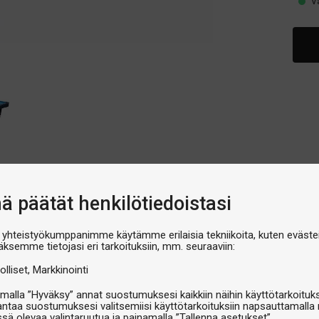
V
nä päätät henkilötiedoistasi
 yhteistyökumppanimme käytämme erilaisia tekniikoita, kuten evästei
äksemme tietojasi eri tarkoituksiin, mm. seuraaviin:
vikepaketti
Tarvikepaketti
ntura Standard
Aramith Premium
olliset
Markkinointi
99
€529
malla ”Hyväksy” annat suostumuksesi kaikkiin näihin käyttötarkoituks
Varastossa
Varastos
antaa suostumuksesi valitsemiisi käyttötarkoituksiin napsauttamalla 
ssä olevaa valintaruutua ja painamalla ”Tallenna asetukset”.