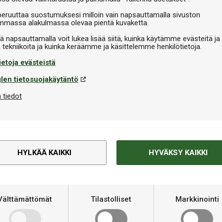
peruuttaa suostumuksesi milloin vain napsauttamalla sivuston
massa alakulmassa olevaa pientä kuvaketta.
iä napsauttamalla voit lukea lisää siitä, kuinka käytämme evästeitä ja
Tekninen informaatio
uksellisella pelilaadulla
ietoja evästeistä
Merkki
rnin muotoilun ja korkean
len tietosuojakäytäntö
ekin pelaajille. Vankka rakenne ja
 tiedot
Koko
likokemuksen. Buffalo Rider III
kestävyydestään ja
Pelialue
lillä
Paino
HYLKÄÄ KAIKKI
HYVÄKSY KAIKKI
oihin ja yhdistää tyylikkyyden ja
 saavuttamisesta helppoa,
Levyn paksuus
runko varmistavat pitkän
Välttämättömät
Tilastolliset
Markkinointi
Suositeltu tila