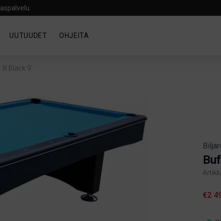
aspalvelu
UUTUUDET
OHJEITA
III Black 9'
Bilja
Buf
Artik
Produ
€2 4