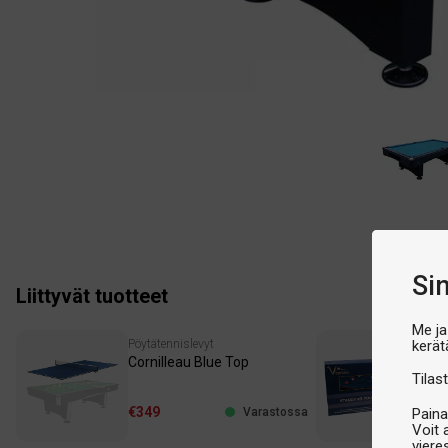
Si
Liittyvät tuotteet
Me ja
kerät
Pöytätennislevyt
Tar
Cornilleau Blue Top
Ve
Tilast
€349
€2
Paina
Varastossa
Voit 
viere