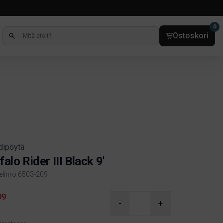
0
Ostoskori
rdipöytä
falo Rider III Black 9'
kelinro:6503-209
ct information
99
-
+