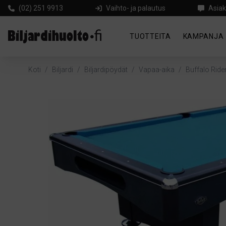
(02) 251 9913
Vaihto- ja palautus
Asiak
TUOTTEITA
KAMPANJA
Koti
/
Biljardi
/
Biljardipöydät
/
Vapaa-aika
/
Buffalo Rider 