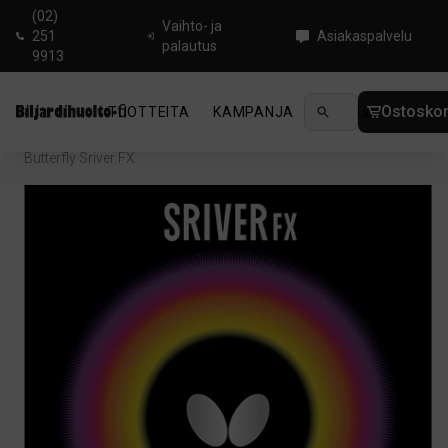
(02)
Vaihto- ja
251
Asiakaspalvelu
palautus
9913
Ostoskor
TUOTTEITA
KAMPANJA
UUTUUDET
OHJ
Koti
/
Pingis
/
Pöytätenniskumit
/
Backside Control
/
Butterfly Sriver FX