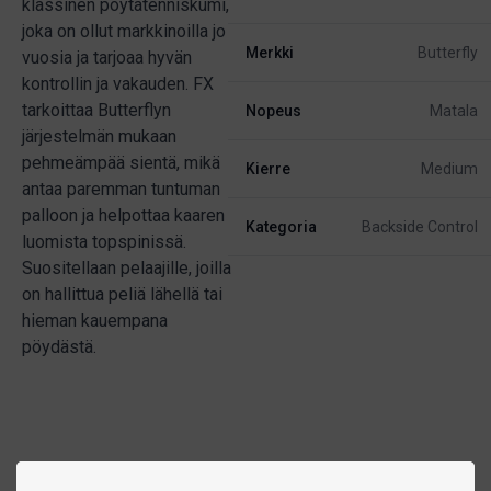
klassinen pöytätenniskumi,
joka on ollut markkinoilla jo
Merkki
Butterfly
vuosia ja tarjoaa hyvän
kontrollin ja vakauden. FX
tarkoittaa Butterflyn
Nopeus
Matala
järjestelmän mukaan
pehmeämpää sientä, mikä
Kierre
Medium
antaa paremman tuntuman
palloon ja helpottaa kaaren
Kategoria
Backside Control
luomista topspinissä.
Suositellaan pelaajille, joilla
on hallittua peliä lähellä tai
hieman kauempana
pöydästä.