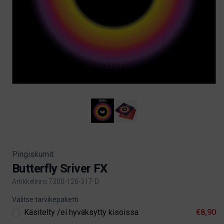
Pingiskumit
Butterfly Sriver FX
Artikkelinro:7300-126-317-D
Product information
Valitse tarvikepaketti
Käsitelty /ei hyväksytty kisoissa
€8,90