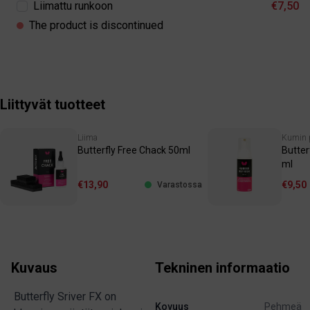
Liimattu runkoon
€7,50
The product is discontinued
Liittyvät tuotteet
Liima
Kumin 
Butterfly Free Chack 50ml
Butter
ml
€13,90
€9,50
Varastossa
Kuvaus
Tekninen informaatio
Butterfly Sriver FX on
Kovuus
Pehmeä