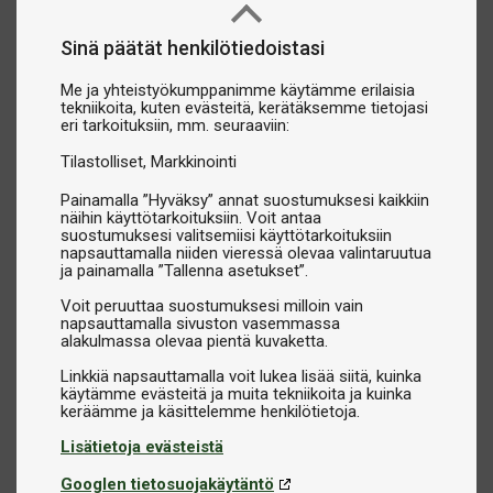
Sinä päätät henkilötiedoistasi
Me ja yhteistyökumppanimme käytämme erilaisia
tekniikoita, kuten evästeitä, kerätäksemme tietojasi
eri tarkoituksiin, mm. seuraaviin:
Tilastolliset
Markkinointi
Painamalla ”Hyväksy” annat suostumuksesi kaikkiin
näihin käyttötarkoituksiin. Voit antaa
suostumuksesi valitsemiisi käyttötarkoituksiin
napsauttamalla niiden vieressä olevaa valintaruutua
ja painamalla ”Tallenna asetukset”.
Voit peruuttaa suostumuksesi milloin vain
napsauttamalla sivuston vasemmassa
alakulmassa olevaa pientä kuvaketta.
Linkkiä napsauttamalla voit lukea lisää siitä, kuinka
käytämme evästeitä ja muita tekniikoita ja kuinka
Lisätietoja evästeistä
Googlen tietosuojakäytäntö