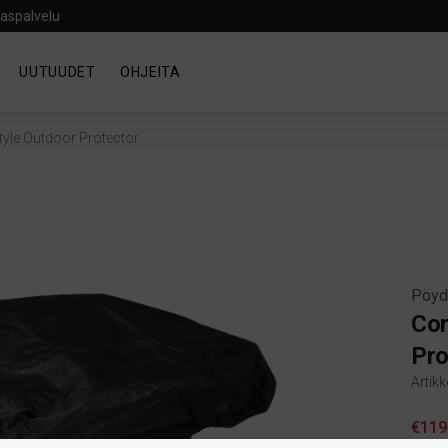
aspalvelu
UUTUUDET
OHJEITA
Style Outdoor Protector
Pöyd
Cor
Pro
Artik
Produ
€119