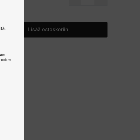
arastossa
tä,
Lisää ostoskoriin
iin.
niiden