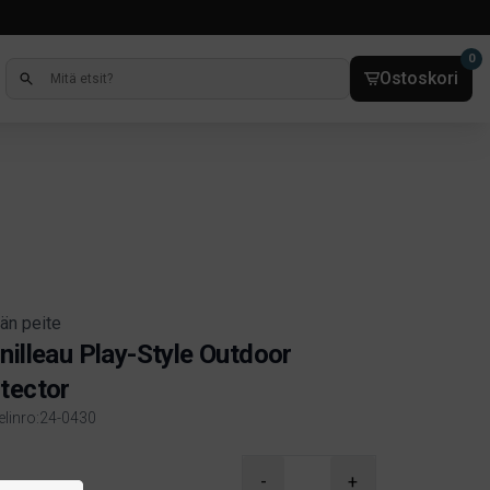
0
Ostoskori
än peite
nilleau Play-Style Outdoor
tector
kelinro:24-0430
ct information
-
+