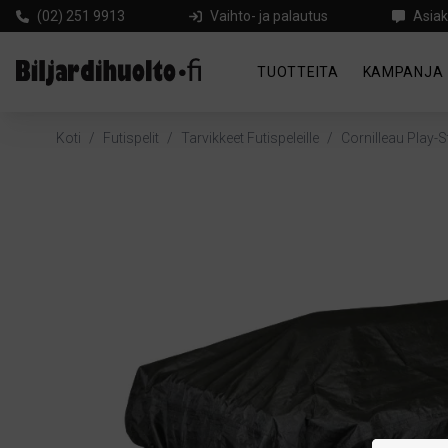
(02) 251 9913
Vaihto- ja palautus
Asiak
TUOTTEITA
KAMPANJA
Koti
/
Futispelit
/
Tarvikkeet Futispeleille
/
Cornilleau Play-