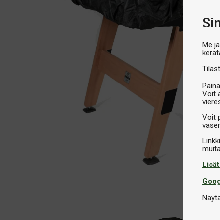
Si
Me ja
kerät
Tilast
Paina
Voit 
viere
Voit 
vasem
Linkk
Lisät
Goog
Näytä