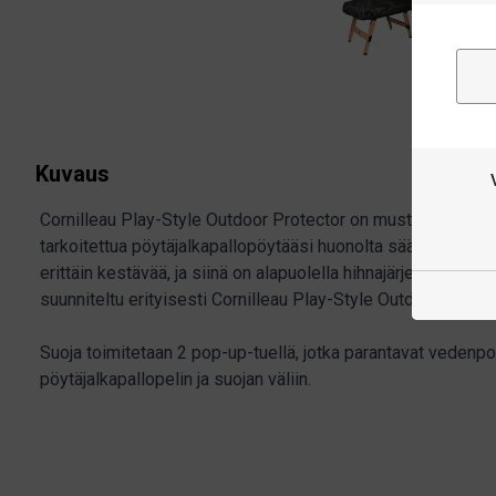
Kuvaus
Cornilleau Play-Style Outdoor Protector on musta suojapeit
tarkoitettua pöytäjalkapallopöytääsi huonolta säältä ja pölylt
erittäin kestävää, ja siinä on alapuolella hihnajärjestelmä t
suunniteltu erityisesti Cornilleau Play-Style Outdoor Origin 
Suoja toimitetaan 2 pop-up-tuellä, jotka parantavat vedenp
pöytäjalkapallopelin ja suojan väliin.