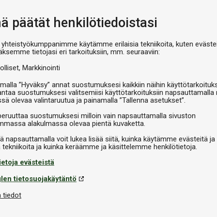
V
nä päätät henkilötiedoistasi
 yhteistyökumppanimme käytämme erilaisia tekniikoita, kuten evästei
äksemme tietojasi eri tarkoituksiin, mm. seuraaviin:
olliset
Markkinointi
malla ”Hyväksy” annat suostumuksesi kaikkiin näihin käyttötarkoituks
antaa suostumuksesi valitsemiisi käyttötarkoituksiin napsauttamalla 
ssä olevaa valintaruutua ja painamalla ”Tallenna asetukset”.
peruuttaa suostumuksesi milloin vain napsauttamalla sivuston
massa alakulmassa olevaa pientä kuvaketta.
iä napsauttamalla voit lukea lisää siitä, kuinka käytämme evästeitä ja
ietoja evästeistä
len tietosuojakäytäntö
 tiedot