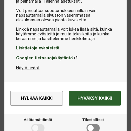
ja painamalla ”Tallenna asetukset”.
julkiseen tilaan, valikoimastamme löytyy useita
Voit peruuttaa suostumuksesi milloin vain
vaihtoehtoja.
napsauttamalla sivuston vasemmassa
alakulmassa olevaa pientä kuvaketta.
Ota meihin yhteyttä, jos tarvitset apua oikean mallin
Linkkiä napsauttamalla voit lukea lisää siitä, kuinka
valintaan – autamme sinua löytämään tarpeisiisi sopivan
käytämme evästeitä ja muita tekniikoita ja kuinka
futispelin.
Lisätietoja evästeistä
Googlen tietosuojakäytäntö
Näytä tiedot
HYLKÄÄ KAIKKI
HYVÄKSY KAIKKI
Välttämättömät
Tilastolliset