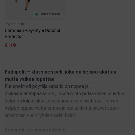
Varastossa
Pöydän peite
Cornilleau Play-Style Outdoor
Protector
€119
Futispelit – klassinen peli, joka on helppo aloittaa
mutta vaikea lopettaa
Futispelit eli pöytäjalkapallo on nopea ja
mukaansatempaava peli, jossa rento pelaaminen muuttuu
helposti kilpailuksi jo muutamassa minuutissa. Peli on
helppo oppia, mutta tempo ja pelituntuma saavat usein
jatkamaan vielä “yhden pelin lisää”.
Futispelit eri ympäristöihin