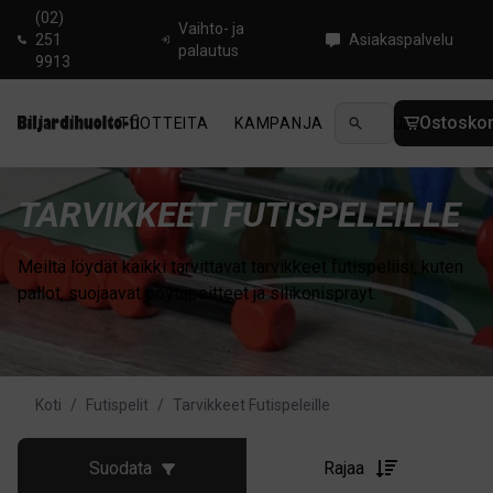
(02)
Vaihto- ja
251
Asiakaspalvelu
palautus
9913
Ostoskor
TUOTTEITA
KAMPANJA
UUTUUDET
OHJ
TARVIKKEET FUTISPELEILLE
Meiltä löydät kaikki tarvittavat tarvikkeet futispeliisi, kuten
pallot, suojaavat pöytäpeitteet ja silikonisprayt.
Koti
/
Futispelit
/
Tarvikkeet Futispeleille
Suodata
Rajaa