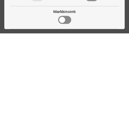
Markkinointi
Ota yhteyttä
Linnankatu 33
Turku, FI
(02) 251 9913
myynti@biljardihuolto.fi
Asiakaspalvelu
Tilalaskenta biljardipöytä