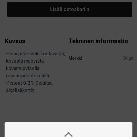
Lisää ostoskoriin
Kuvaus
Tekninen informaatio
Pieni pistetaulu kestävästä,
Merkki
Stiga
kovasta muovista,
kovamuovisella
rengasjärjestelmällä.
Pisteet 0-21. Sisältää
aikalisäkortin.