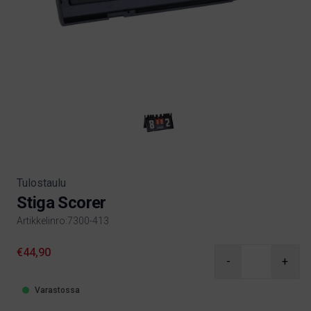
Tulostaulu
Stiga Scorer
Artikkelinro:7300-413
Product information
€44,90
-
+
Varastossa