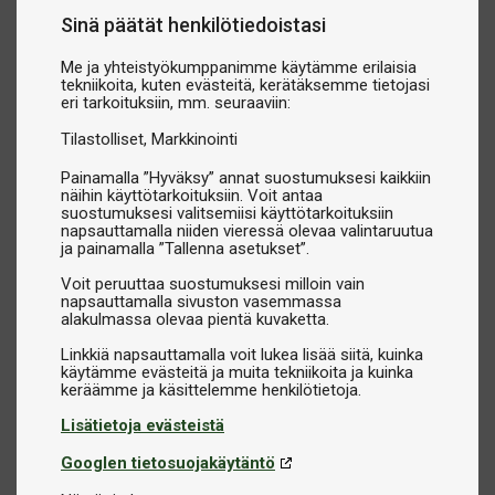
Sinä päätät henkilötiedoistasi
Me ja yhteistyökumppanimme käytämme erilaisia
tekniikoita, kuten evästeitä, kerätäksemme tietojasi
eri tarkoituksiin, mm. seuraaviin:
Tilastolliset
Markkinointi
Painamalla ”Hyväksy” annat suostumuksesi kaikkiin
näihin käyttötarkoituksiin. Voit antaa
suostumuksesi valitsemiisi käyttötarkoituksiin
napsauttamalla niiden vieressä olevaa valintaruutua
ja painamalla ”Tallenna asetukset”.
Voit peruuttaa suostumuksesi milloin vain
napsauttamalla sivuston vasemmassa
alakulmassa olevaa pientä kuvaketta.
Linkkiä napsauttamalla voit lukea lisää siitä, kuinka
käytämme evästeitä ja muita tekniikoita ja kuinka
Lisätietoja evästeistä
Googlen tietosuojakäytäntö