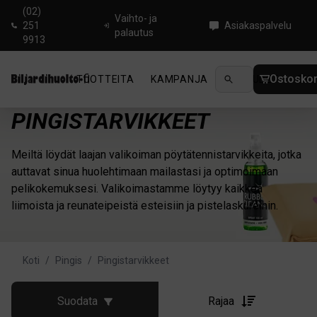
(02)
Vaihto- ja
251
Asiakaspalvelu
palautus
9913
Ostoskor
TUOTTEITA
KAMPANJA
UUTUUDET
OHJ
PINGISTARVIKKEET
Meiltä löydät laajan valikoiman pöytätennistarvikkeita, jotka
auttavat sinua huolehtimaan mailastasi ja optimoimaan
pelikokemuksesi. Valikoimastamme löytyy kaikkea
liimoista ja reunateipeistä esteisiin ja pistelaskureihin.
Koti
/
Pingis
/
Pingistarvikkeet
Suodata
Rajaa