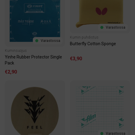
Varastossa
Kumin puhdistus
Varastossa
Butterfly Cotton Sponge
Kuminsuojus
Yinhe Rubber Protector Single
€3,90
Pack
€2,90
Varastossa