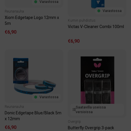
Varastossa
Varastossa
Reunanauha
Xiom Edgetape Logo 12mm x
Kumin puhdistus
5m
Victas V-Cleaner Combi 100ml
€6,90
€6,90
Varastossa
Reunanauha
Saatavilla useissa
versioissa
Donic Edgetape Blue/Black 5m
x 12mm
Overgrip
€6,90
Butterfly Overgrip 3-pack