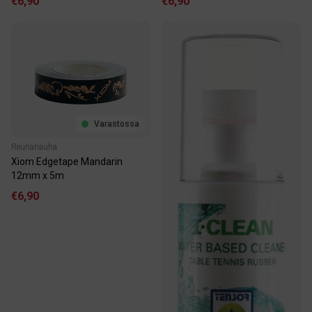
€6,90
€6,90
Varastossa
Reunanauha
Xiom Edgetape Mandarin
12mm x 5m
€6,90