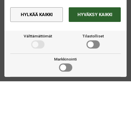
tarvittavan, jotta voit huolehtia varusteistasi ja nostaa
pelikokemuksesi uudelle tasolle!
HYLKÄÄ KAIKKI
HYVÄKSY KAIKKI
Välttämättömät
Tilastolliset
Markkinointi
Ota yhteyttä
Linnankatu 33
Turku, FI