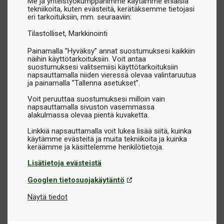
Me ja yhteistyökumppanimme käytämme erilaisia
hallinnassa.
tekniikoita, kuten evästeitä, kerätäksemme tietojasi
eri tarkoituksiin, mm. seuraaviin:
Pöytäsuojapeitteet:
Suojaavat pöytää pölyltä, lialta ja
kulumiselta silloin, kun sitä ei käytetä.
Tilastolliset
Markkinointi
Palloverkot:
Helpottavat pallojen keräämistä harjoitusten
Painamalla ”Hyväksy” annat suostumuksesi kaikkiin
aikana.
näihin käyttötarkoituksiin. Voit antaa
Tuomarin tulostaulut:
Täydelliset kilpailuihin ja
suostumuksesi valitsemiisi käyttötarkoituksiin
napsauttamalla niiden vieressä olevaa valintaruutua
järjestettyihin otteluihin.
ja painamalla ”Tallenna asetukset”.
Voit peruuttaa suostumuksesi milloin vain
Johtavat merkit ja ensiluokkainen laatu
napsauttamalla sivuston vasemmassa
Tarjoamme tarvikkeita markkinoiden arvostetuimmilta
alakulmassa olevaa pientä kuvaketta.
merkeiltä, kuten
Butterfly, Stiga, Yasaka, Donic, Xiom,
Linkkiä napsauttamalla voit lukea lisää siitä, kuinka
Victas
ja monilta muilta. Voit luottaa siihen, että löydät
käytämme evästeitä ja muita tekniikoita ja kuinka
laadukkaita tuotteita, jotka vastaavat vaatimuksiasi ja
tarpeitasi.
Lisätietoja evästeistä
Googlen tietosuojakäytäntö
Löydä oikeat tarvikkeet pingikseen
Näytä tiedot
Tutustu pingistarvikevalikoimaamme ja huomaa, kuinka
oikeat varusteet voivat vaikuttaa suuresti niin mailasi
kuntoon kuin pelialueeseesi. Meiltä löydät kaiken