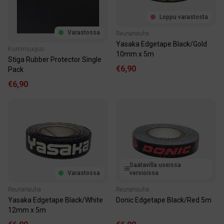
Loppu varastosta
Varastossa
Reunanauha
Yasaka Edgetape Black/Gold
Kuminsuojus
10mm x 5m
Stiga Rubber Protector Single
€6,90
Pack
€6,90
Saatavilla useissa
Varastossa
versioissa
Reunanauha
Reunanauha
Yasaka Edgetape Black/White
Donic Edgetape Black/Red 5m
12mm x 5m