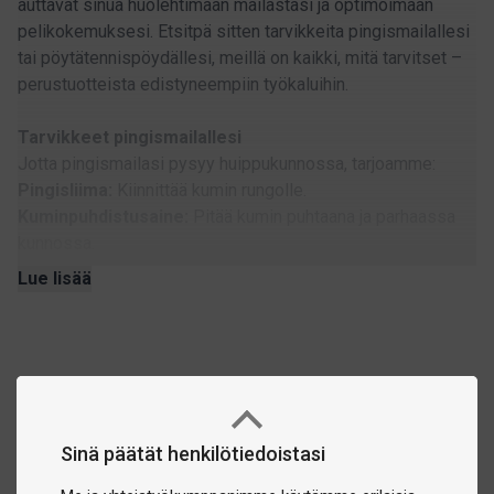
auttavat sinua huolehtimaan mailastasi ja optimoimaan
pelikokemuksesi. Etsitpä sitten tarvikkeita pingismailallesi
tai pöytätennispöydällesi, meillä on kaikki, mitä tarvitset –
perustuotteista edistyneempiin työkaluihin.
Tarvikkeet pingismailallesi
Jotta pingismailasi pysyy huippukunnossa, tarjoamme:
Pingisliima:
Kiinnittää kumin rungolle.
Kuminpuhdistusaine:
Pitää kumin puhtaana ja parhaassa
kunnossa.
Kumisuojat:
Suojaavat kumin pölyltä ja kulumiselta.
Lue lisää
Reunasuojateipit:
Suojaavat mailasi reunoja ja antavat sille
viimeistellyn ilmeen.
Tarvikkeet pöytätennispöytään ja
harjoitteluympäristöön
Tarjoamme myös varusteita, jotka helpottavat harjoittelua ja
Sinä päätät henkilötiedoistasi
kilpailuja:
Pelisuoja-aidat:
Rajaa pelialueen ja pitää pallot paremmin