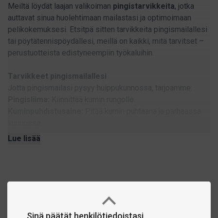
Meiltä löydät laajan valikoiman
pingistarvikkeita
, jotka
auttavat sinua huolehtimaan mailastasi ja optimoimaan
pelikokemuksesi. Etsitpä sitten tarvikkeita pingismailallesi
tai pöytätennispöydällesi, meillä on kaikki, mitä tarvitset –
perustuotteista edistyneempiin työkaluihin.
Tarvikkeet pingismailallesi
Jotta pingismailasi pysyy huippukunnossa, tarjoamme:
Pingisliima:
Kiinnittää kumin rungolle.
Kuminpuhdistusaine:
Pitää kumin puhtaana ja parhaassa
kunnossa.
Kumisuojat:
Suojaavat kumin pölyltä ja kulumiselta.
Lue lisää
Reunasuojateipit:
Suojaavat mailasi reunoja ja antavat sille
viimeistellyn ilmeen.
Tarvikkeet pöytätennispöytään ja
harjoitteluympäristöön
Tarjoamme myös varusteita, jotka helpottavat harjoittelua ja
Sinä päätät henkilötiedoistasi
kilpailuja: