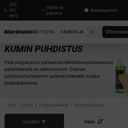
(02)
Vaihto- ja
251
Asiakaspalvelu
palautus
9913
Ostoskor
TUOTTEITA
KAMPANJA
UUTUUDET
OHJ
KUMIN PUHDISTUS
Pidä pingiskumisi parhaassa mahdollisessa kunnossa
puhdistamalla ne säännöllisesti. Erilaiset
puhdistustuotteemme auttavat pitämään mailasi
huippukunnossa.
Koti
/
Pingis
/
Pingistarvikkeet
/
Kumin puhdistus
Suodata
Rajaa