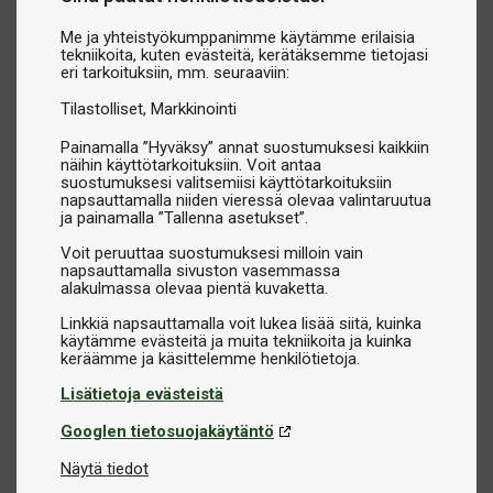
Pelisuoja-aidat:
Rajaa pelialueen ja pitää pallot paremmin
Me ja yhteistyökumppanimme käytämme erilaisia
hallinnassa.
tekniikoita, kuten evästeitä, kerätäksemme tietojasi
eri tarkoituksiin, mm. seuraaviin:
Pöytäsuojapeitteet:
Suojaavat pöytää pölyltä, lialta ja
kulumiselta silloin, kun sitä ei käytetä.
Tilastolliset
Markkinointi
Palloverkot:
Helpottavat pallojen keräämistä harjoitusten
Painamalla ”Hyväksy” annat suostumuksesi kaikkiin
aikana.
näihin käyttötarkoituksiin. Voit antaa
Tuomarin tulostaulut:
Täydelliset kilpailuihin ja
suostumuksesi valitsemiisi käyttötarkoituksiin
napsauttamalla niiden vieressä olevaa valintaruutua
järjestettyihin otteluihin.
ja painamalla ”Tallenna asetukset”.
Voit peruuttaa suostumuksesi milloin vain
Johtavat merkit ja ensiluokkainen laatu
napsauttamalla sivuston vasemmassa
Tarjoamme tarvikkeita markkinoiden arvostetuimmilta
alakulmassa olevaa pientä kuvaketta.
merkeiltä, kuten
Butterfly, Stiga, Yasaka, Donic, Xiom,
Linkkiä napsauttamalla voit lukea lisää siitä, kuinka
Victas
ja monilta muilta. Voit luottaa siihen, että löydät
käytämme evästeitä ja muita tekniikoita ja kuinka
laadukkaita tuotteita, jotka vastaavat vaatimuksiasi ja
tarpeitasi.
Lisätietoja evästeistä
Googlen tietosuojakäytäntö
Löydä oikeat tarvikkeet pingikseen
Näytä tiedot
Tutustu pingistarvikevalikoimaamme ja huomaa, kuinka