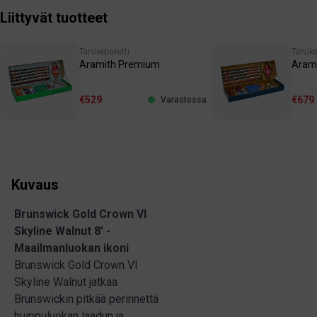
Liittyvät tuotteet
Tarvikepaketti
Tarvike
Aramith Premium
Arami
€529
€679
Varastossa
Kuvaus
Brunswick Gold Crown VI
Skyline Walnut 8' -
Maailmanluokan ikoni
Brunswick Gold Crown VI
Skyline Walnut jatkaa
Brunswickin pitkää perinnettä
huippuluokan laadun ja