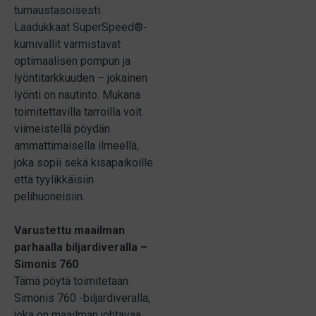
turnaustasoisesti.
Laadukkaat SuperSpeed®-
kumivallit varmistavat
optimaalisen pompun ja
lyöntitarkkuuden – jokainen
lyönti on nautinto. Mukana
toimitettavilla tarroilla voit
viimeistellä pöydän
ammattimaisella ilmeellä,
joka sopii sekä kisapaikoille
että tyylikkäisiin
pelihuoneisiin.
Varustettu maailman
parhaalla biljardiveralla –
Simonis 760
Tämä pöytä toimitetaan
Simonis 760 -biljardiveralla,
joka on maailman johtavaa