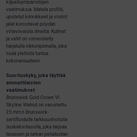
kilpailuympäristöjen
vaatimuksia. Matala profiili,
upotetut kiinnikkeet ja viistot
jalat korostavat pöydän
virtaviivaista ilmettä. Kulmat
ja vallit on viimeistelty
harjatulla nikkelipinnalla, joka
lisää ylellistä tuntua
kokonaisuuteen.
Suorituskyky, joka täyttää
ammattilaisten
vaatimukset
Brunswick Gold Crown VI
Skyline Walnut on varustettu
25 mm:n Brunswick-
sertifioidulla tarkkuushiotulla
liuskekivitasolla, joka tarjoaa
tasaisen ja tarkan pelialustan