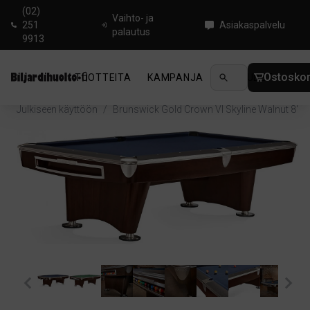
(02)
Vaihto- ja
251
Asiakaspalvelu
palautus
9913
Ostoskor
TUOTTEITA
KAMPANJA
UUTUUDET
OHJ
Koti
/
Biljardi
/
Biljardipöydät
/
Kisapöydät
/
Julkiseen käyttöön
/
Brunswick Gold Crown VI Skyline Walnut 8'