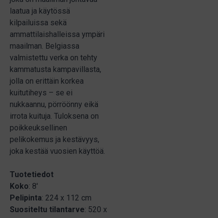
laatua ja käytössä
kilpailuissa sekä
ammattilaishalleissa ympäri
maailman. Belgiassa
valmistettu verka on tehty
kammatusta kampavillasta,
jolla on erittäin korkea
kuitutiheys – se ei
nukkaannu, pörröönny eikä
irrota kuituja. Tuloksena on
poikkeuksellinen
pelikokemus ja kestävyys,
joka kestää vuosien käyttöä.
Tuotetiedot
Koko
: 8'
Pelipinta
: 224 x 112 cm
Suositeltu
tilantarve
: 520 x