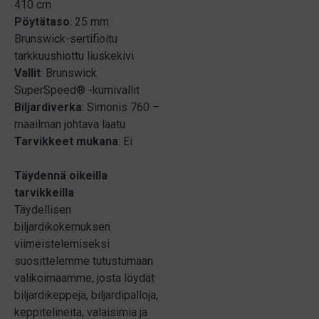
410 cm
Pöytätaso
: 25 mm
Brunswick-sertifioitu
tarkkuushiottu liuskekivi
Vallit
: Brunswick
SuperSpeed® -kumivallit
Biljardiverka
: Simonis 760 –
maailman johtava laatu
Tarvikkeet
mukana
: Ei
Täydennä oikeilla
tarvikkeilla
Täydellisen
biljardikokemuksen
viimeistelemiseksi
suosittelemme tutustumaan
valikoimaamme, josta löydät
biljardikeppejä, biljardipalloja,
keppitelineitä, valaisimia ja