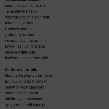
suorituskyvyn tarjoajana.
Tämä turnaustason
biljardipöytä on suunniteltu
tekemään vaikutus –
ikoninen muotoilu
yhdistettynä moderniin
viimeistelyyn tekee siitä
täydellisen valinnan niin
kilpapelaajille kuin
intohimoisille harrastajille.
Moderni muotoilu
klassisilla yksityiskohdilla
Brunswick Gold Crown VI
säilyttää legendaarisen
muotonsa, mutta on
päivitetty vastaamaan
nykypäivän pelitilojen ja