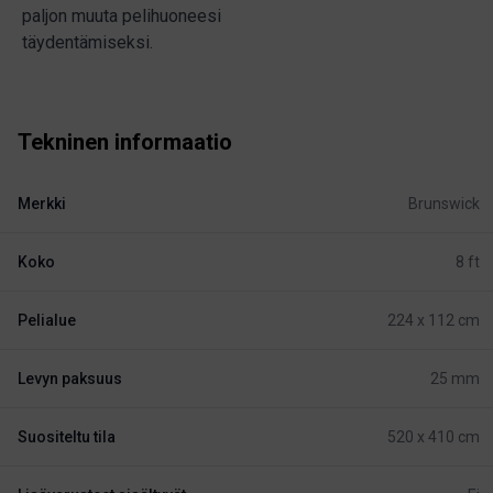
paljon muuta pelihuoneesi
täydentämiseksi.
Tekninen informaatio
Merkki
Brunswick
Koko
8 ft
Pelialue
224 x 112 cm
Levyn paksuus
25 mm
Suositeltu tila
520 x 410 cm