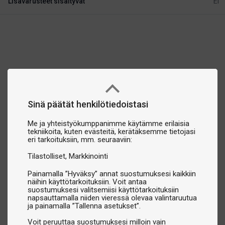
Lisävarusteet sisältyvät
Ei
Sinä päätät henkilötiedoistasi
Me ja yhteistyökumppanimme käytämme erilaisia
tekniikoita, kuten evästeitä, kerätäksemme tietojasi
eri tarkoituksiin, mm. seuraaviin:
Tilastolliset
Markkinointi
Painamalla ”Hyväksy” annat suostumuksesi kaikkiin
näihin käyttötarkoituksiin. Voit antaa
suostumuksesi valitsemiisi käyttötarkoituksiin
napsauttamalla niiden vieressä olevaa valintaruutua
ja painamalla ”Tallenna asetukset”.
Voit peruuttaa suostumuksesi milloin vain